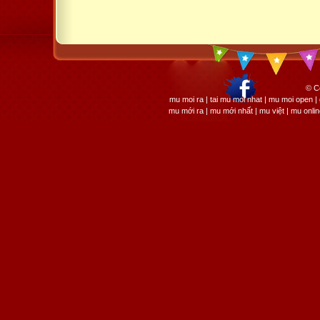
© C
mu moi ra | tai mu moi nhat | mu moi open
mu mới ra | mu mới nhất | mu việt | mu onli