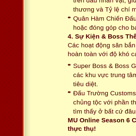
trên đầu nhân vật, gi
thương và Tỷ lệ chí 
Quân Hàm Chiến Đấu:
hoặc đóng góp cho ba
4. Sự Kiện & Boss Thế
Các hoạt động săn bắn 
hoàn toàn với độ khó 
Super Boss & Boss Gui
các khu vực trung tâ
tiêu diệt.
Đấu Trường Customs: 
chủng tộc với phần t
tìm thấy ở bất cứ đâu
MU Online Season 6 C
thực thụ!