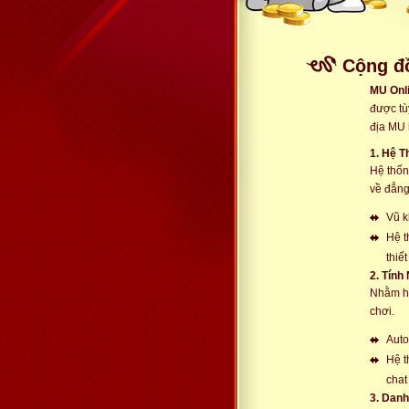
Cộng đ
MU Onl
được tù
địa MU 
1. Hệ 
Hệ thốn
về đẳng
Vũ k
Hệ t
thiế
2. Tính
Nhằm hỗ
chơi.
Auto
Hệ t
chat
3. Dan