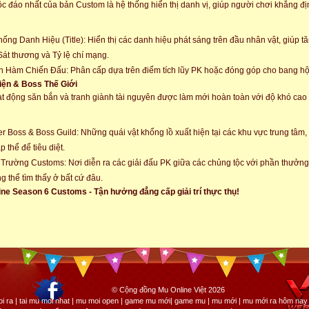
c đáo nhất của bản Custom là hệ thống hiển thị danh vị, giúp người chơi khẳng đị
hống Danh Hiệu (Title): Hiển thị các danh hiệu phát sáng trên đầu nhân vật, giúp 
Sát thương và Tỷ lệ chí mạng.
 Hàm Chiến Đấu: Phân cấp dựa trên điểm tích lũy PK hoặc đóng góp cho bang hộ
iện & Boss Thế Giới
t động săn bắn và tranh giành tài nguyên được làm mới hoàn toàn với độ khó ca
r Boss & Boss Guild: Những quái vật khổng lồ xuất hiện tại các khu vực trung tâm
p thể để tiêu diệt.
Trường Customs: Nơi diễn ra các giải đấu PK giữa các chủng tộc với phần thưởng
g thể tìm thấy ở bất cứ đâu.
ne Season 6 Customs - Tận hưởng đẳng cấp giải trí thực thụ!
© Cộng đồng Mu Online Việt 2026
i ra | tai mu moi nhat | mu moi open | game mu mới| game mu | mu mới | mu mới ra hôm nay 