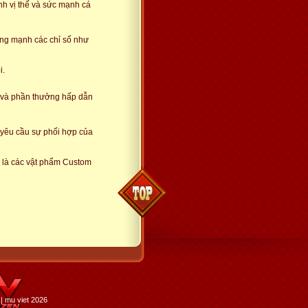
nh vị thế và sức mạnh cá
tăng mạnh các chỉ số như
i.
o và phần thưởng hấp dẫn
, yêu cầu sự phối hợp của
 là các vật phẩm Custom
| mu viet 2026