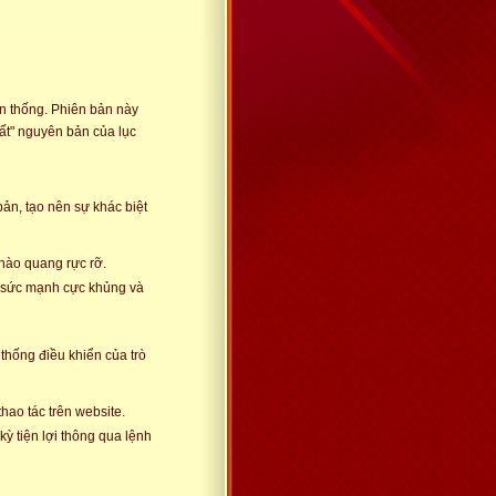
ền thống. Phiên bản này
ất" nguyên bản của lục
ản, tạo nên sự khác biệt
 hào quang rực rỡ.
ố sức mạnh cực khủng và
thống điều khiển của trò
ao tác trên website.
kỳ tiện lợi thông qua lệnh