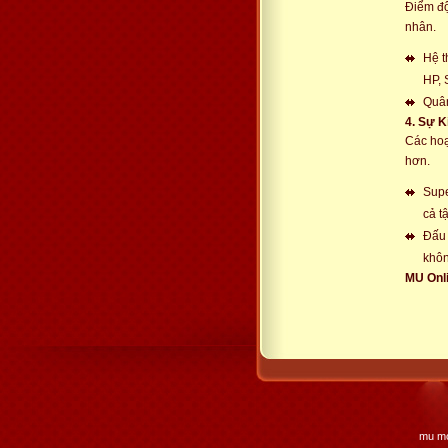
Điểm độ
nhân.
Hệ t
HP, 
Quân
4. Sự K
Các hoạ
hơn.
Supe
cả tậ
Đấu 
khôn
MU Onli
mu mo