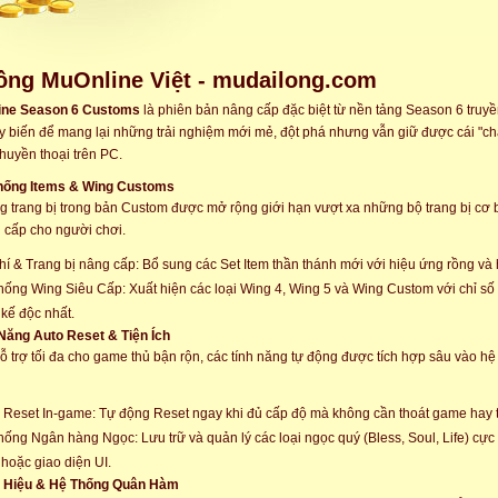
ồng MuOnline Việt - mudailong.com
ine Season 6 Customs
là phiên bản nâng cấp đặc biệt từ nền tảng Season 6 truy
y biến để mang lại những trải nghiệm mới mẻ, đột phá nhưng vẫn giữ được cái "ch
huyền thoại trên PC.
Thống Items & Wing Customs
g trang bị trong bản Custom được mở rộng giới hạn vượt xa những bộ trang bị cơ b
 cấp cho người chơi.
hí & Trang bị nâng cấp: Bổ sung các Set Item thần thánh mới với hiệu ứng rồng và
hống Wing Siêu Cấp: Xuất hiện các loại Wing 4, Wing 5 và Wing Custom với chỉ s
t kế độc nhất.
 Năng Auto Reset & Tiện Ích
 trợ tối đa cho game thủ bận rộn, các tính năng tự động được tích hợp sâu vào hệ 
 Reset In-game: Tự động Reset ngay khi đủ cấp độ mà không cần thoát game hay th
hống Ngân hàng Ngọc: Lưu trữ và quản lý các loại ngọc quý (Bless, Soul, Life) cực 
 hoặc giao diện UI.
h Hiệu & Hệ Thống Quân Hàm