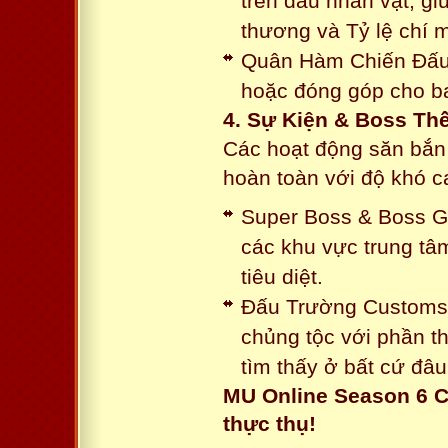
trên đầu nhân vật, gi
thương và Tỷ lệ chí 
Quân Hàm Chiến Đấu:
hoặc đóng góp cho ba
4. Sự Kiện & Boss Thế
Các hoạt động săn bắn 
hoàn toàn với độ khó 
Super Boss & Boss Gui
các khu vực trung tâ
tiêu diệt.
Đấu Trường Customs: 
chủng tộc với phần t
tìm thấy ở bất cứ đâu
MU Online Season 6 C
thực thụ!