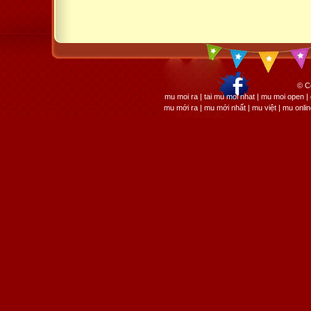
© C
mu moi ra | tai mu moi nhat | mu moi open
mu mới ra | mu mới nhất | mu việt | mu onli