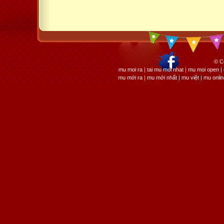
© C
mu moi ra | tai mu moi nhat | mu moi open
mu mới ra | mu mới nhất | mu việt | mu onli