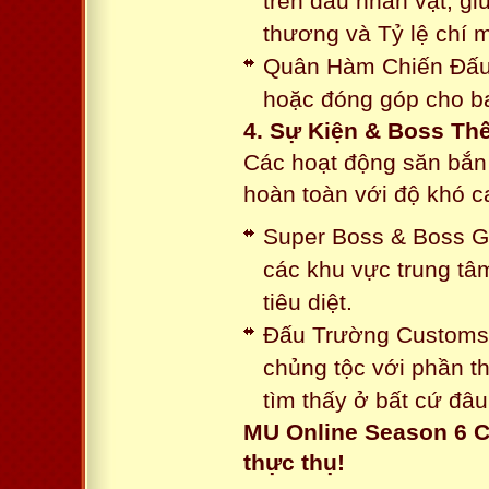
trên đầu nhân vật, gi
thương và Tỷ lệ chí 
Quân Hàm Chiến Đấu:
hoặc đóng góp cho ba
4. Sự Kiện & Boss Thế
Các hoạt động săn bắn 
hoàn toàn với độ khó 
Super Boss & Boss Gui
các khu vực trung tâ
tiêu diệt.
Đấu Trường Customs: 
chủng tộc với phần t
tìm thấy ở bất cứ đâu
MU Online Season 6 C
thực thụ!