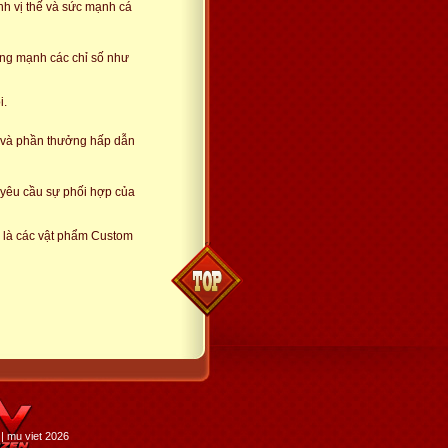
nh vị thế và sức mạnh cá
tăng mạnh các chỉ số như
i.
o và phần thưởng hấp dẫn
, yêu cầu sự phối hợp của
 là các vật phẩm Custom
| mu viet 2026