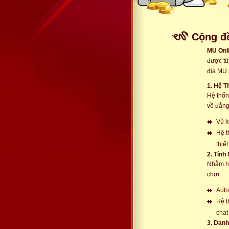
Cộng đ
MU Onl
được tù
địa MU 
1. Hệ 
Hệ thốn
về đẳng
Vũ k
Hệ t
thiế
2. Tính
Nhằm hỗ
chơi.
Auto
Hệ t
chat
3. Dan