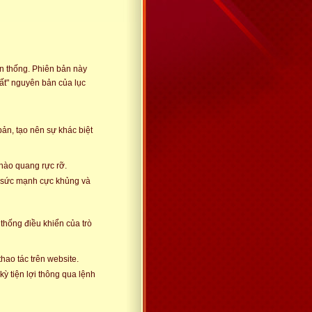
ền thống. Phiên bản này
ất" nguyên bản của lục
ản, tạo nên sự khác biệt
 hào quang rực rỡ.
ố sức mạnh cực khủng và
thống điều khiển của trò
ao tác trên website.
kỳ tiện lợi thông qua lệnh