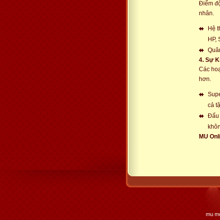
Điểm độ
nhân.
Hệ t
HP, 
Quân
4. Sự K
Các hoạ
hơn.
Supe
cả tậ
Đấu 
khôn
MU Onli
mu mo