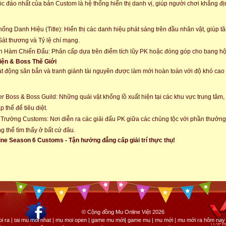
c đáo nhất của bản Custom là hệ thống hiển thị danh vị, giúp người chơi khẳng đị
hống Danh Hiệu (Title): Hiển thị các danh hiệu phát sáng trên đầu nhân vật, giúp 
Sát thương và Tỷ lệ chí mạng.
 Hàm Chiến Đấu: Phân cấp dựa trên điểm tích lũy PK hoặc đóng góp cho bang hộ
iện & Boss Thế Giới
t động săn bắn và tranh giành tài nguyên được làm mới hoàn toàn với độ khó ca
r Boss & Boss Guild: Những quái vật khổng lồ xuất hiện tại các khu vực trung tâm
p thể để tiêu diệt.
Trường Customs: Nơi diễn ra các giải đấu PK giữa các chủng tộc với phần thưởng
g thể tìm thấy ở bất cứ đâu.
ne Season 6 Customs - Tận hưởng đẳng cấp giải trí thực thụ!
© Cộng đồng Mu Online Việt 2026
i ra | tai mu moi nhat | mu moi open | game mu mới| game mu | mu mới | mu mới ra hôm nay 