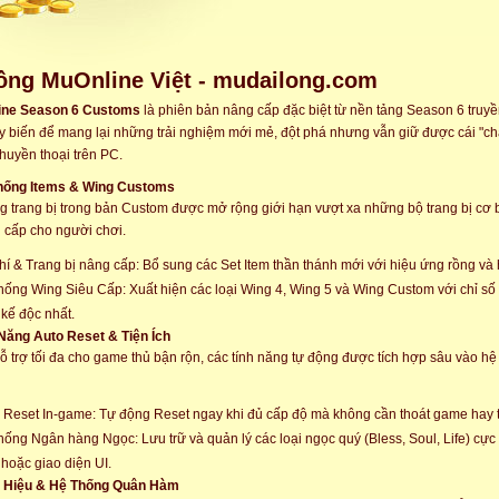
ồng MuOnline Việt - mudailong.com
ine Season 6 Customs
là phiên bản nâng cấp đặc biệt từ nền tảng Season 6 truy
y biến để mang lại những trải nghiệm mới mẻ, đột phá nhưng vẫn giữ được cái "ch
huyền thoại trên PC.
Thống Items & Wing Customs
g trang bị trong bản Custom được mở rộng giới hạn vượt xa những bộ trang bị cơ b
 cấp cho người chơi.
hí & Trang bị nâng cấp: Bổ sung các Set Item thần thánh mới với hiệu ứng rồng và
hống Wing Siêu Cấp: Xuất hiện các loại Wing 4, Wing 5 và Wing Custom với chỉ s
t kế độc nhất.
 Năng Auto Reset & Tiện Ích
 trợ tối đa cho game thủ bận rộn, các tính năng tự động được tích hợp sâu vào hệ 
 Reset In-game: Tự động Reset ngay khi đủ cấp độ mà không cần thoát game hay th
hống Ngân hàng Ngọc: Lưu trữ và quản lý các loại ngọc quý (Bless, Soul, Life) cực 
 hoặc giao diện UI.
h Hiệu & Hệ Thống Quân Hàm