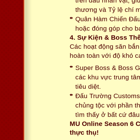
trên đầu nhân vật, gi
thương và Tỷ lệ chí 
Quân Hàm Chiến Đấu:
hoặc đóng góp cho ba
4. Sự Kiện & Boss Thế
Các hoạt động săn bắn 
hoàn toàn với độ khó 
Super Boss & Boss Gui
các khu vực trung tâ
tiêu diệt.
Đấu Trường Customs: 
chủng tộc với phần t
tìm thấy ở bất cứ đâu
MU Online Season 6 C
thực thụ!