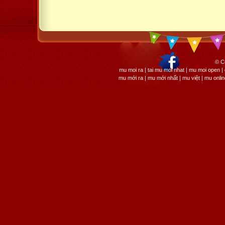
© C
mu moi ra | tai mu moi nhat | mu moi open
mu mới ra | mu mới nhất | mu việt | mu onli